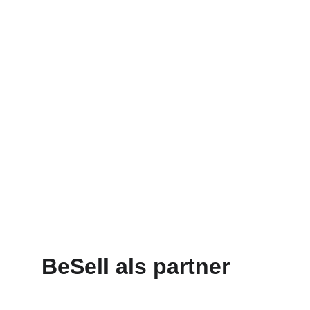
Creëer een sterk merk met ons logo 
ontwerp.
Sociaal Mediabeheer
Jouw merk, onze strategie. Succesvol 
zichtbaar op social media.
BeSell als partner