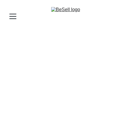
Jouw partner in 
ontwerpen en 
realisatie
Professionele diensten voor ontwerpen in 
kleding, websites, logo's , visitekaartjes, 
bestickeren en sociaal mediabeheer